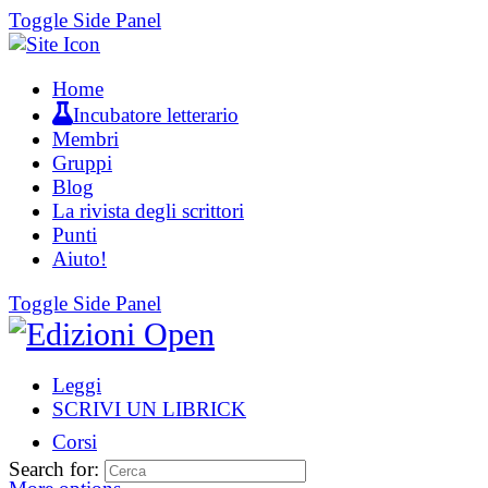
Toggle Side Panel
Home
Incubatore letterario
Membri
Gruppi
Blog
La rivista degli scrittori
Punti
Aiuto!
Toggle Side Panel
Leggi
SCRIVI UN LIBRICK
Corsi
Search for: