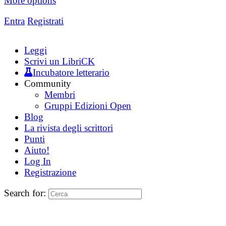
More options
Entra
Registrati
Leggi
Scrivi un LibriCK
Incubatore letterario
Community
Membri
Gruppi Edizioni Open
Blog
La rivista degli scrittori
Punti
Aiuto!
Log In
Registrazione
Search for: