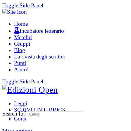
Toggle Side Panel
Home
Incubatore letterario
Membri
Gruppi
Blog
La rivista degli scrittori
Punti
Aiuto!
Toggle Side Panel
Leggi
SCRIVI UN LIBRICK
Search for:
Corsi