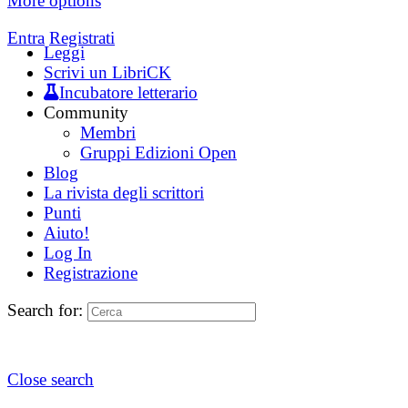
More options
Entra
Registrati
Leggi
Scrivi un LibriCK
Incubatore letterario
Community
Membri
Gruppi Edizioni Open
Blog
La rivista degli scrittori
Punti
Aiuto!
Log In
Registrazione
Search for:
Close search