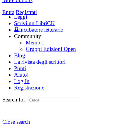
More options
Entra
Registrati
Leggi
Scrivi un LibriCK
Incubatore letterario
Community
Membri
Gruppi Edizioni Open
Blog
La rivista degli scrittori
Punti
Aiuto!
Log In
Registrazione
Search for:
Close search