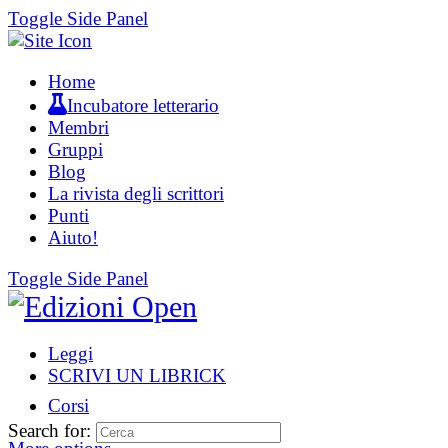
Toggle Side Panel
Home
Incubatore letterario
Membri
Gruppi
Blog
La rivista degli scrittori
Punti
Aiuto!
Toggle Side Panel
Leggi
SCRIVI UN LIBRICK
Corsi
Search for: