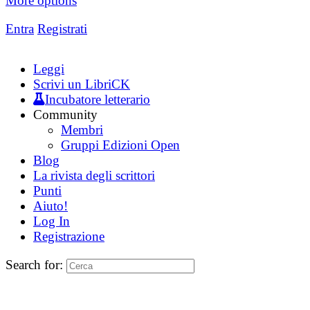
More options
Entra
Registrati
Leggi
Scrivi un LibriCK
Incubatore letterario
Community
Membri
Gruppi Edizioni Open
Blog
La rivista degli scrittori
Punti
Aiuto!
Log In
Registrazione
Search for: