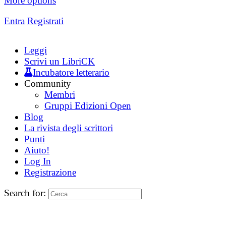
More options
Entra
Registrati
Leggi
Scrivi un LibriCK
Incubatore letterario
Community
Membri
Gruppi Edizioni Open
Blog
La rivista degli scrittori
Punti
Aiuto!
Log In
Registrazione
Search for: