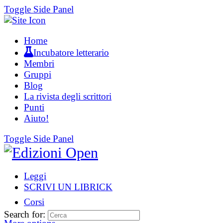
Toggle Side Panel
Home
Incubatore letterario
Membri
Gruppi
Blog
La rivista degli scrittori
Punti
Aiuto!
Toggle Side Panel
Leggi
SCRIVI UN LIBRICK
Corsi
Search for: