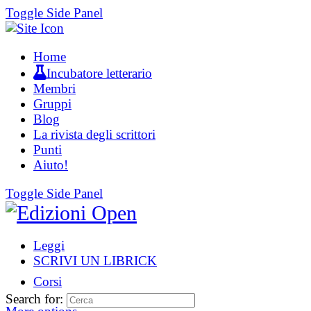
Toggle Side Panel
Home
Incubatore letterario
Membri
Gruppi
Blog
La rivista degli scrittori
Punti
Aiuto!
Toggle Side Panel
Leggi
SCRIVI UN LIBRICK
Corsi
Search for: