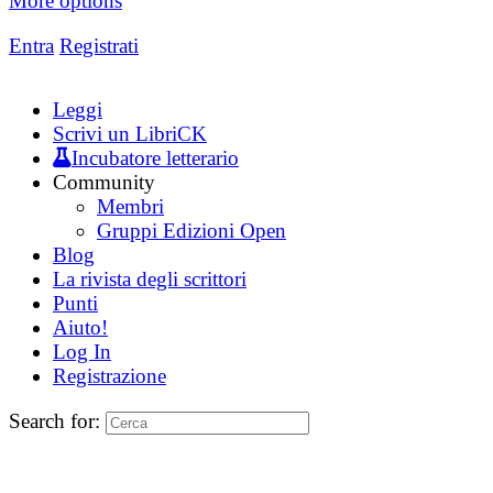
More options
Entra
Registrati
Leggi
Scrivi un LibriCK
Incubatore letterario
Community
Membri
Gruppi Edizioni Open
Blog
La rivista degli scrittori
Punti
Aiuto!
Log In
Registrazione
Search for: