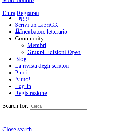
More options
Entra
Registrati
Leggi
Scrivi un LibriCK
Incubatore letterario
Community
Membri
Gruppi Edizioni Open
Blog
La rivista degli scrittori
Punti
Aiuto!
Log In
Registrazione
Search for:
Close search