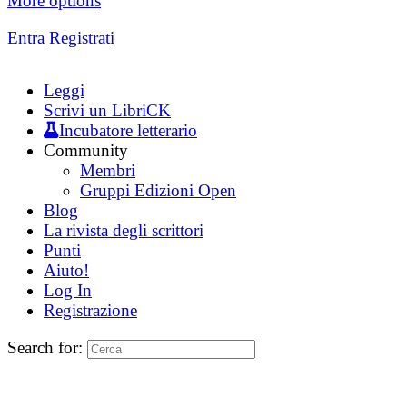
More options
Entra
Registrati
Leggi
Scrivi un LibriCK
Incubatore letterario
Community
Membri
Gruppi Edizioni Open
Blog
La rivista degli scrittori
Punti
Aiuto!
Log In
Registrazione
Search for: