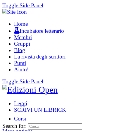
Toggle Side Panel
Home
Incubatore letterario
Membri
Gruppi
Blog
La rivista degli scrittori
Punti
Aiuto!
Toggle Side Panel
Leggi
SCRIVI UN LIBRICK
Corsi
Search for: