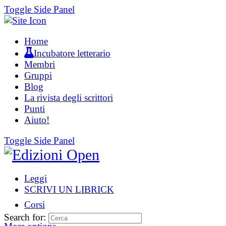
Toggle Side Panel
Home
Incubatore letterario
Membri
Gruppi
Blog
La rivista degli scrittori
Punti
Aiuto!
Toggle Side Panel
Leggi
SCRIVI UN LIBRICK
Corsi
Search for: