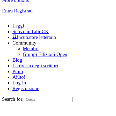
More options
Entra
Registrati
Leggi
Scrivi un LibriCK
Incubatore letterario
Community
Membri
Gruppi Edizioni Open
Blog
La rivista degli scrittori
Punti
Aiuto!
Log In
Registrazione
Search for: