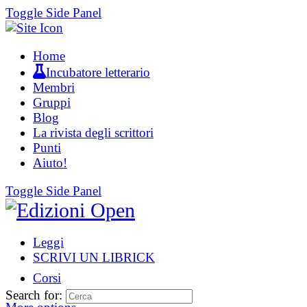
Toggle Side Panel
Home
Incubatore letterario
Membri
Gruppi
Blog
La rivista degli scrittori
Punti
Aiuto!
Toggle Side Panel
Leggi
SCRIVI UN LIBRICK
Corsi
Search for: