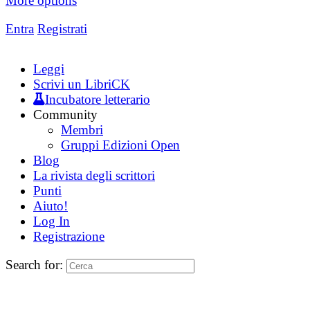
More options
Entra
Registrati
Leggi
Scrivi un LibriCK
Incubatore letterario
Community
Membri
Gruppi Edizioni Open
Blog
La rivista degli scrittori
Punti
Aiuto!
Log In
Registrazione
Search for: