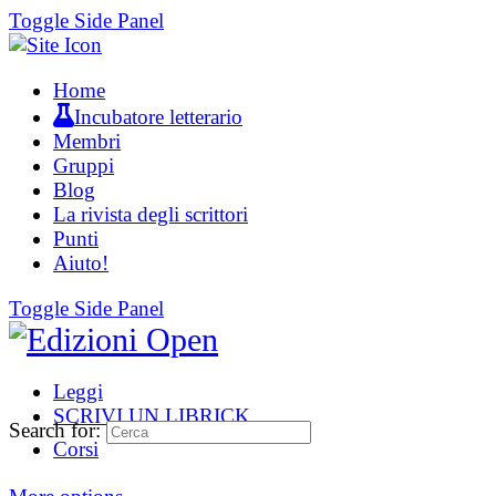
Toggle Side Panel
Home
Incubatore letterario
Membri
Gruppi
Blog
La rivista degli scrittori
Punti
Aiuto!
Toggle Side Panel
Leggi
SCRIVI UN LIBRICK
Search for:
Corsi