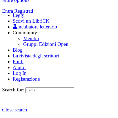
More options
Entra
Registrati
Leggi
Scrivi un LibriCK
Incubatore letterario
Community
Membri
Gruppi Edizioni Open
Blog
La rivista degli scrittori
Punti
Aiuto!
Log In
Registrazione
Search for:
Close search