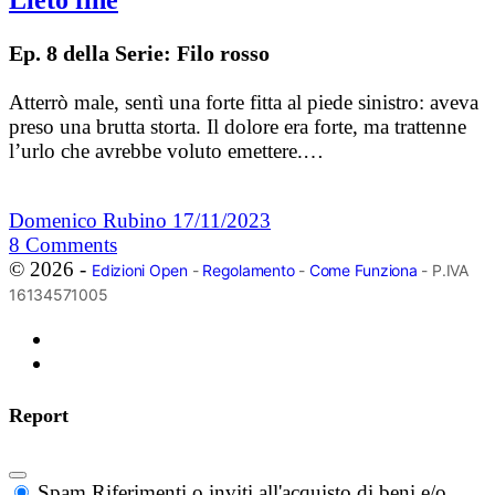
Ep. 8 della Serie: Filo rosso
Atterrò male, sentì una forte fitta al piede sinistro: aveva
preso una brutta storta. Il dolore era forte, ma trattenne
l’urlo che avrebbe voluto emettere.…
Domenico Rubino
17/11/2023
8
Comments
© 2026 -
Edizioni Open
-
Regolamento
-
Come Funziona
- P.IVA
16134571005
Report
Spam
Riferimenti o inviti all'acquisto di beni e/o