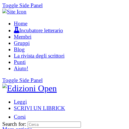
Toggle Side Panel
Home
Incubatore letterario
Membri
Gruppi
Blog
La rivista degli scrittori
Punti
Aiuto!
Toggle Side Panel
Leggi
SCRIVI UN LIBRICK
Corsi
Search for: