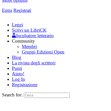
More options
Entra
Registrati
Leggi
Scrivi un LibriCK
Incubatore letterario
Community
Membri
Gruppi Edizioni Open
Blog
La rivista degli scrittori
Punti
Aiuto!
Log In
Registrazione
Search for: