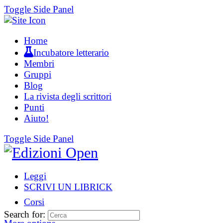
Toggle Side Panel
Home
Incubatore letterario
Membri
Gruppi
Blog
La rivista degli scrittori
Punti
Aiuto!
Toggle Side Panel
Leggi
SCRIVI UN LIBRICK
Corsi
Search for: