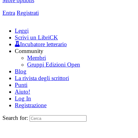
More options
Entra
Registrati
Leggi
Scrivi un LibriCK
Incubatore letterario
Community
Membri
Gruppi Edizioni Open
Blog
La rivista degli scrittori
Punti
Aiuto!
Log In
Registrazione
Search for: