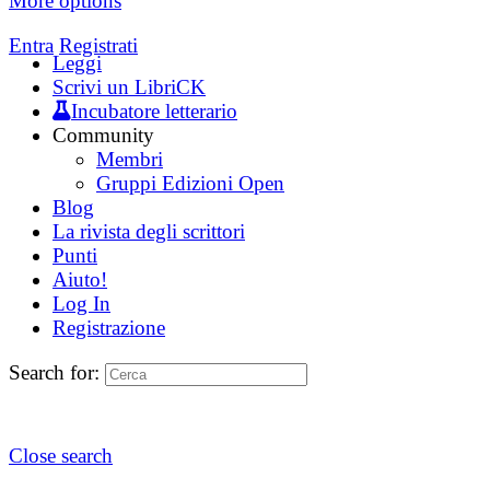
More options
Entra
Registrati
Leggi
Scrivi un LibriCK
Incubatore letterario
Community
Membri
Gruppi Edizioni Open
Blog
La rivista degli scrittori
Punti
Aiuto!
Log In
Registrazione
Search for:
Close search