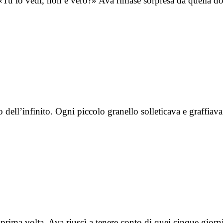
«Tu lo vedi, non è vero?» Ava rimase sorpresa da quella 
 dell’infinito. Ogni piccolo granello solleticava e graffiav
ima volta, Ava riuscì a tenere conto di quei cinque giorni