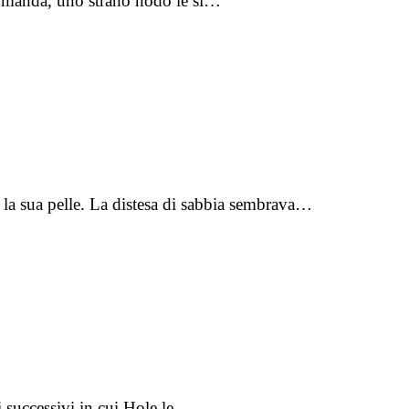
domanda, uno strano nodo le si…
a la sua pelle. La distesa di sabbia sembrava…
 successivi in cui Hole le…