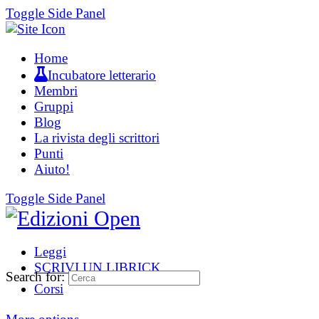
Toggle Side Panel
Home
Incubatore letterario
Membri
Gruppi
Blog
La rivista degli scrittori
Punti
Aiuto!
Toggle Side Panel
Leggi
SCRIVI UN LIBRICK
Search for:
Corsi