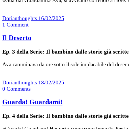
«Guarda! Guardami!» Ava, si avvicinò correndo a Hole. 
Dorianthoughts
16/02/2025
1
Comment
Il Deserto
Ep. 3 della Serie: Il bambino dalle storie già scritte
Ava camminava da ore sotto il sole implacabile del deserto
Dorianthoughts
18/02/2025
0
Comments
Guarda! Guardami!
Ep. 4 della Serie: Il bambino dalle storie già scritte
«Guarda! Guardami! Hai visto come sono bravo?» Per la pr