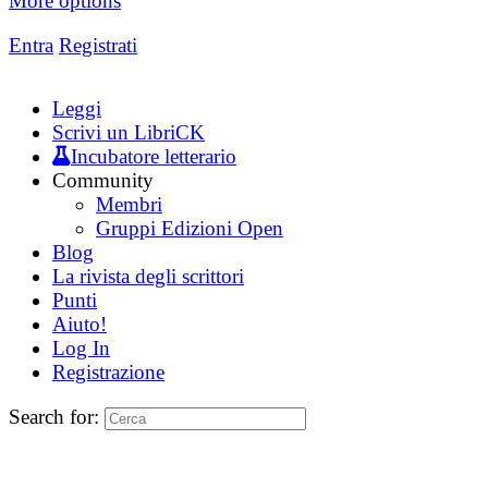
More options
Entra
Registrati
Leggi
Scrivi un LibriCK
Incubatore letterario
Community
Membri
Gruppi Edizioni Open
Blog
La rivista degli scrittori
Punti
Aiuto!
Log In
Registrazione
Search for: