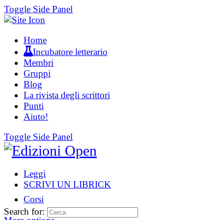
Toggle Side Panel
Home
Incubatore letterario
Membri
Gruppi
Blog
La rivista degli scrittori
Punti
Aiuto!
Toggle Side Panel
Leggi
SCRIVI UN LIBRICK
Corsi
Search for: