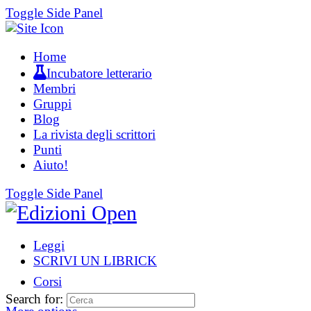
Toggle Side Panel
Home
Incubatore letterario
Membri
Gruppi
Blog
La rivista degli scrittori
Punti
Aiuto!
Toggle Side Panel
Leggi
SCRIVI UN LIBRICK
Corsi
Search for: