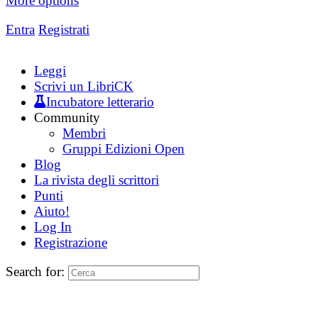
More options
Entra
Registrati
Leggi
Scrivi un LibriCK
Incubatore letterario
Community
Membri
Gruppi Edizioni Open
Blog
La rivista degli scrittori
Punti
Aiuto!
Log In
Registrazione
Search for: