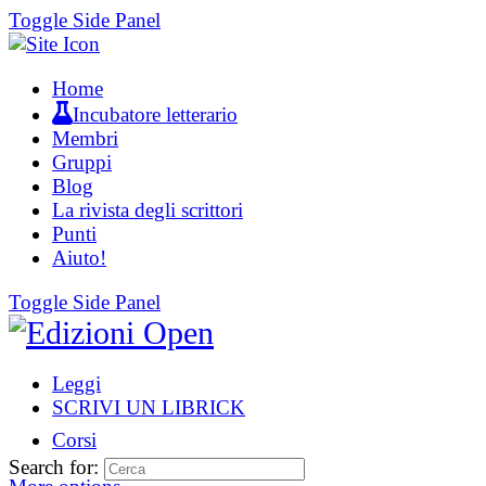
Toggle Side Panel
Home
Incubatore letterario
Membri
Gruppi
Blog
La rivista degli scrittori
Punti
Aiuto!
Toggle Side Panel
Leggi
SCRIVI UN LIBRICK
Corsi
Search for: