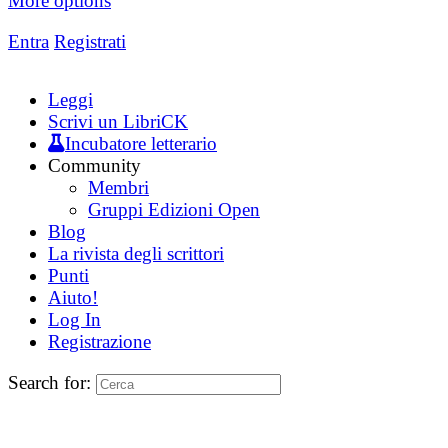
More options
Entra
Registrati
Leggi
Scrivi un LibriCK
Incubatore letterario
Community
Membri
Gruppi Edizioni Open
Blog
La rivista degli scrittori
Punti
Aiuto!
Log In
Registrazione
Search for: