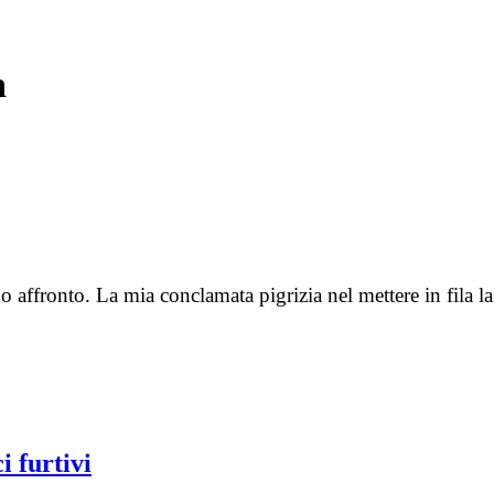
a
no affronto. La mia conclamata pigrizia nel mettere in fila 
i furtivi