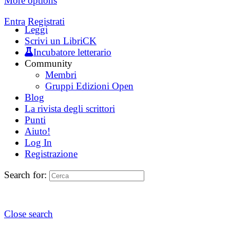
More options
Entra
Registrati
Leggi
Scrivi un LibriCK
Incubatore letterario
Community
Membri
Gruppi Edizioni Open
Blog
La rivista degli scrittori
Punti
Aiuto!
Log In
Registrazione
Search for:
Close search