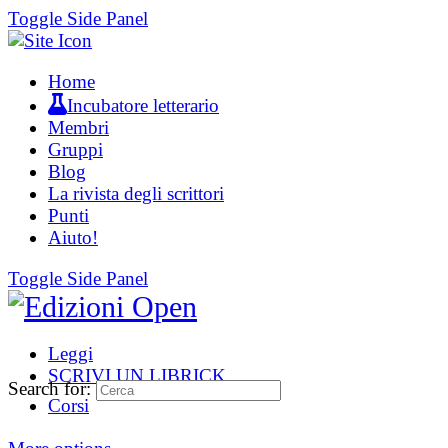
Toggle Side Panel
Home
Incubatore letterario
Membri
Gruppi
Blog
La rivista degli scrittori
Punti
Aiuto!
Toggle Side Panel
Leggi
SCRIVI UN LIBRICK
Search for:
Corsi