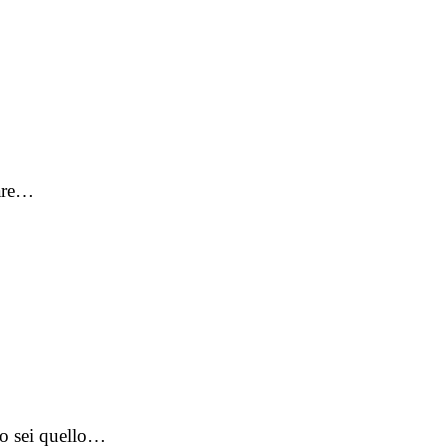
eare…
ro sei quello…