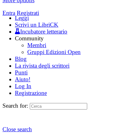
More options
Entra
Registrati
Leggi
Scrivi un LibriCK
Incubatore letterario
Community
Membri
Gruppi Edizioni Open
Blog
La rivista degli scrittori
Punti
Aiuto!
Log In
Registrazione
Search for:
Close search