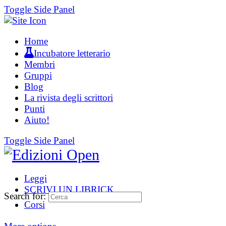
Toggle Side Panel
Home
Incubatore letterario
Membri
Gruppi
Blog
La rivista degli scrittori
Punti
Aiuto!
Toggle Side Panel
Leggi
SCRIVI UN LIBRICK
Search for:
Corsi