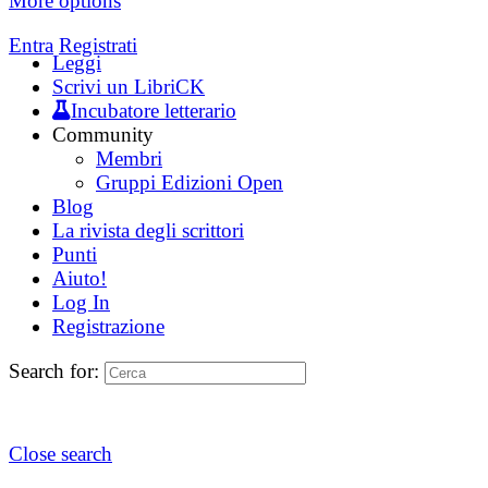
More options
Entra
Registrati
Leggi
Scrivi un LibriCK
Incubatore letterario
Community
Membri
Gruppi Edizioni Open
Blog
La rivista degli scrittori
Punti
Aiuto!
Log In
Registrazione
Search for:
Close search