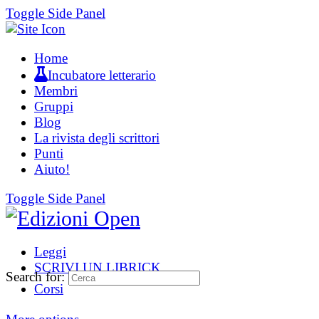
Toggle Side Panel
Home
Incubatore letterario
Membri
Gruppi
Blog
La rivista degli scrittori
Punti
Aiuto!
Toggle Side Panel
Leggi
SCRIVI UN LIBRICK
Search for:
Corsi