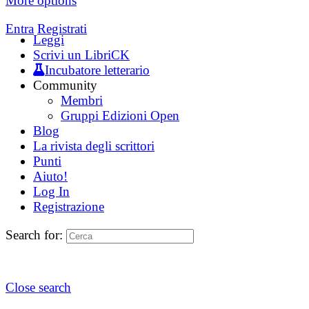
More options
Entra
Registrati
Leggi
Scrivi un LibriCK
Incubatore letterario
Community
Membri
Gruppi Edizioni Open
Blog
La rivista degli scrittori
Punti
Aiuto!
Log In
Registrazione
Search for:
Close search