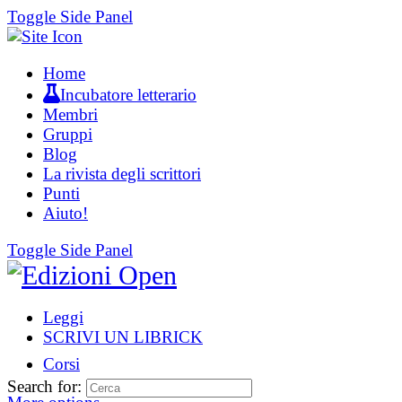
Toggle Side Panel
Home
Incubatore letterario
Membri
Gruppi
Blog
La rivista degli scrittori
Punti
Aiuto!
Toggle Side Panel
Leggi
SCRIVI UN LIBRICK
Corsi
Search for: