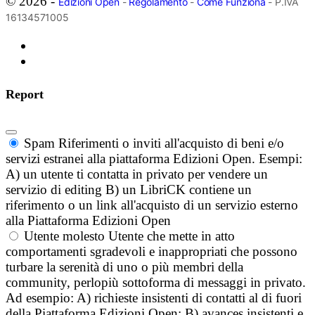
© 2026 -
Edizioni Open
-
Regolamento
-
Come Funziona
- P.IVA
16134571005
Report
Spam
Riferimenti o inviti all'acquisto di beni e/o
servizi estranei alla piattaforma Edizioni Open. Esempi:
A) un utente ti contatta in privato per vendere un
servizio di editing B) un LibriCK contiene un
riferimento o un link all'acquisto di un servizio esterno
alla Piattaforma Edizioni Open
Utente molesto
Utente che mette in atto
comportamenti sgradevoli e inappropriati che possono
turbare la serenità di uno o più membri della
community, perlopiù sottoforma di messaggi in privato.
Ad esempio: A) richieste insistenti di contatti al di fuori
della Piattaforma Edizioni Open; B) avances insistenti e