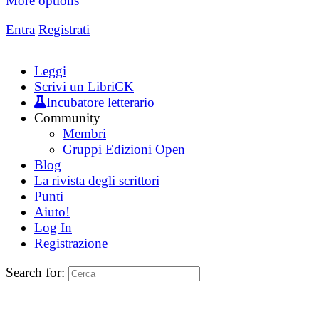
More options
Entra
Registrati
Leggi
Scrivi un LibriCK
Incubatore letterario
Community
Membri
Gruppi Edizioni Open
Blog
La rivista degli scrittori
Punti
Aiuto!
Log In
Registrazione
Search for: