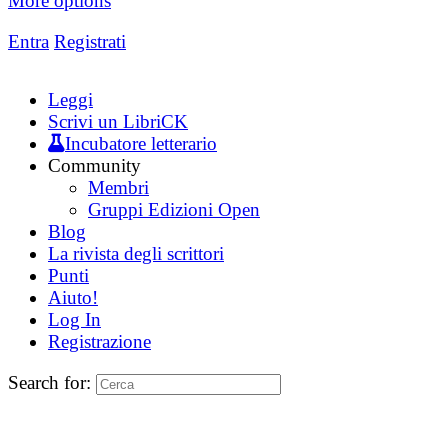
More options
Entra
Registrati
Leggi
Scrivi un LibriCK
Incubatore letterario
Community
Membri
Gruppi Edizioni Open
Blog
La rivista degli scrittori
Punti
Aiuto!
Log In
Registrazione
Search for: