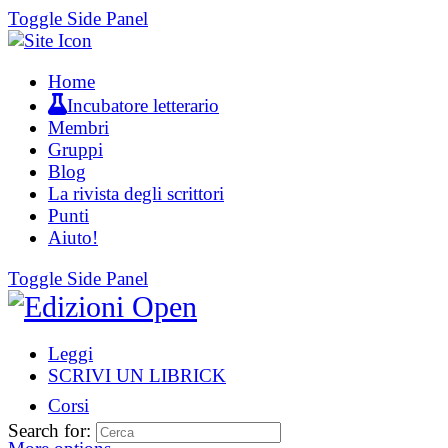
Toggle Side Panel
Home
Incubatore letterario
Membri
Gruppi
Blog
La rivista degli scrittori
Punti
Aiuto!
Toggle Side Panel
Leggi
SCRIVI UN LIBRICK
Corsi
Search for: