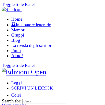
Toggle Side Panel
Home
Incubatore letterario
Membri
Gruppi
Blog
La rivista degli scrittori
Punti
Aiuto!
Toggle Side Panel
Leggi
SCRIVI UN LIBRICK
Corsi
Search for: