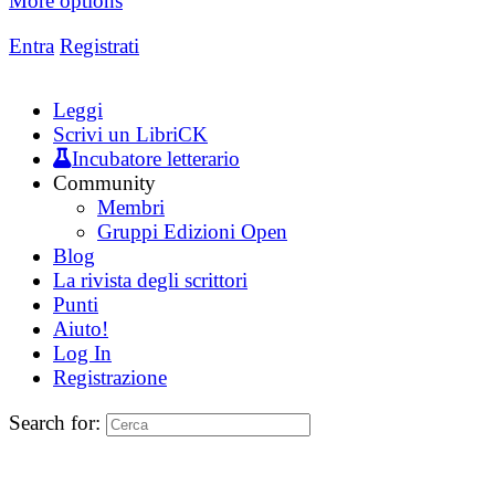
More options
Entra
Registrati
Leggi
Scrivi un LibriCK
Incubatore letterario
Community
Membri
Gruppi Edizioni Open
Blog
La rivista degli scrittori
Punti
Aiuto!
Log In
Registrazione
Search for: