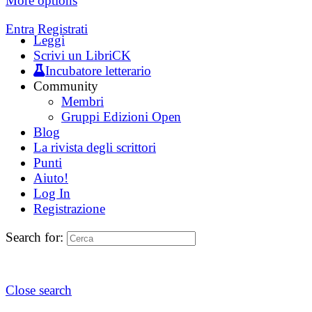
More options
Entra
Registrati
Leggi
Scrivi un LibriCK
Incubatore letterario
Community
Membri
Gruppi Edizioni Open
Blog
La rivista degli scrittori
Punti
Aiuto!
Log In
Registrazione
Search for:
Close search