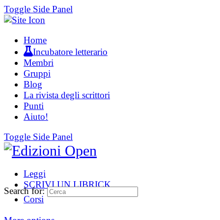
Toggle Side Panel
Home
Incubatore letterario
Membri
Gruppi
Blog
La rivista degli scrittori
Punti
Aiuto!
Toggle Side Panel
Leggi
SCRIVI UN LIBRICK
Search for:
Corsi