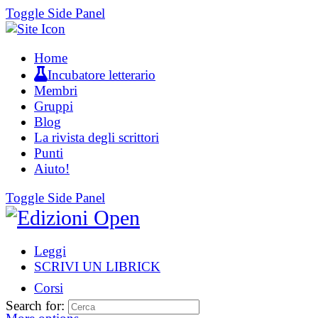
Toggle Side Panel
Home
Incubatore letterario
Membri
Gruppi
Blog
La rivista degli scrittori
Punti
Aiuto!
Toggle Side Panel
Leggi
SCRIVI UN LIBRICK
Corsi
Search for: