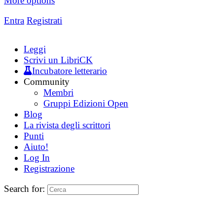
More options
Entra
Registrati
Leggi
Scrivi un LibriCK
Incubatore letterario
Community
Membri
Gruppi Edizioni Open
Blog
La rivista degli scrittori
Punti
Aiuto!
Log In
Registrazione
Search for: