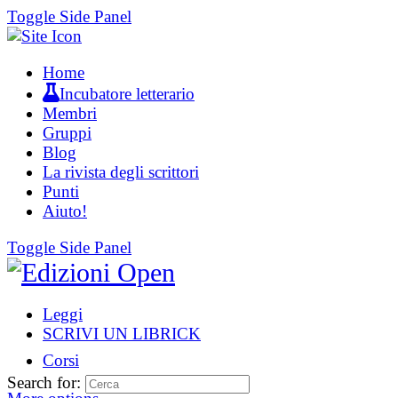
Toggle Side Panel
Home
Incubatore letterario
Membri
Gruppi
Blog
La rivista degli scrittori
Punti
Aiuto!
Toggle Side Panel
Leggi
SCRIVI UN LIBRICK
Corsi
Search for: