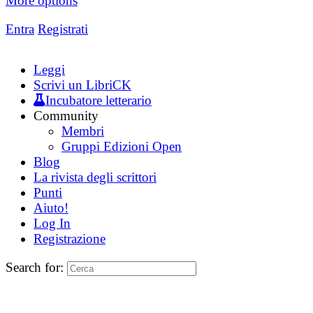
More options
Entra
Registrati
Leggi
Scrivi un LibriCK
Incubatore letterario
Community
Membri
Gruppi Edizioni Open
Blog
La rivista degli scrittori
Punti
Aiuto!
Log In
Registrazione
Search for: