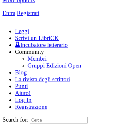
More options
Entra
Registrati
Leggi
Scrivi un LibriCK
Incubatore letterario
Community
Membri
Gruppi Edizioni Open
Blog
La rivista degli scrittori
Punti
Aiuto!
Log In
Registrazione
Search for: