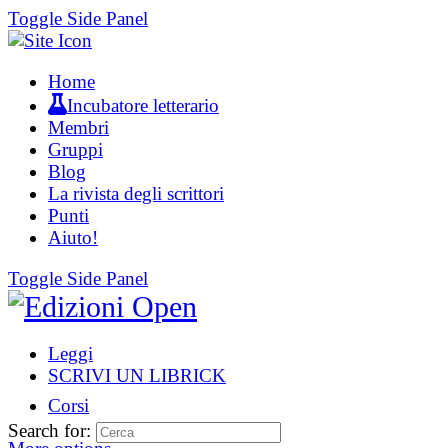
Toggle Side Panel
Home
Incubatore letterario
Membri
Gruppi
Blog
La rivista degli scrittori
Punti
Aiuto!
Toggle Side Panel
Leggi
SCRIVI UN LIBRICK
Corsi
Search for: