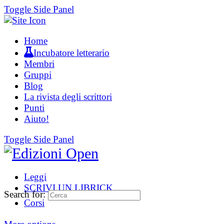
Toggle Side Panel
Home
Incubatore letterario
Membri
Gruppi
Blog
La rivista degli scrittori
Punti
Aiuto!
Toggle Side Panel
Leggi
SCRIVI UN LIBRICK
Search for:
Corsi