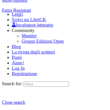
More options
Entra
Registrati
Leggi
Scrivi un LibriCK
Incubatore letterario
Community
Membri
Gruppi Edizioni Open
Blog
La rivista degli scrittori
Punti
Aiuto!
Log In
Registrazione
Search for:
Close search