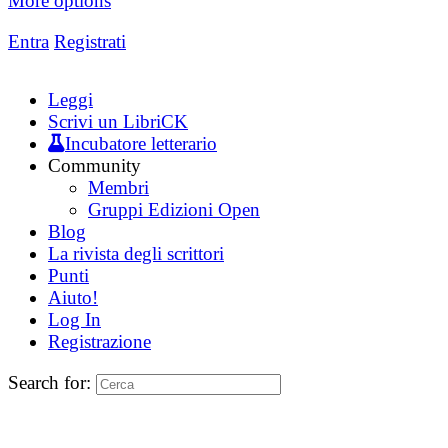
More options
Entra
Registrati
Leggi
Scrivi un LibriCK
Incubatore letterario
Community
Membri
Gruppi Edizioni Open
Blog
La rivista degli scrittori
Punti
Aiuto!
Log In
Registrazione
Search for: