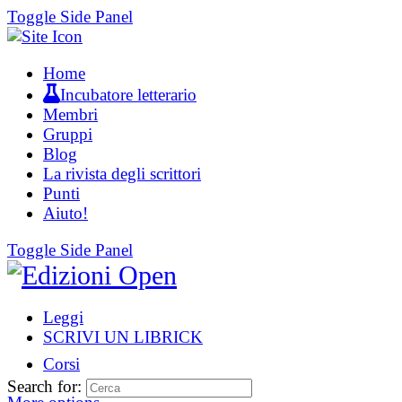
Toggle Side Panel
Home
Incubatore letterario
Membri
Gruppi
Blog
La rivista degli scrittori
Punti
Aiuto!
Toggle Side Panel
Leggi
SCRIVI UN LIBRICK
Corsi
Search for: