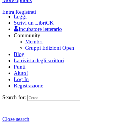
More options
Entra
Registrati
Leggi
Scrivi un LibriCK
Incubatore letterario
Community
Membri
Gruppi Edizioni Open
Blog
La rivista degli scrittori
Punti
Aiuto!
Log In
Registrazione
Search for:
Close search