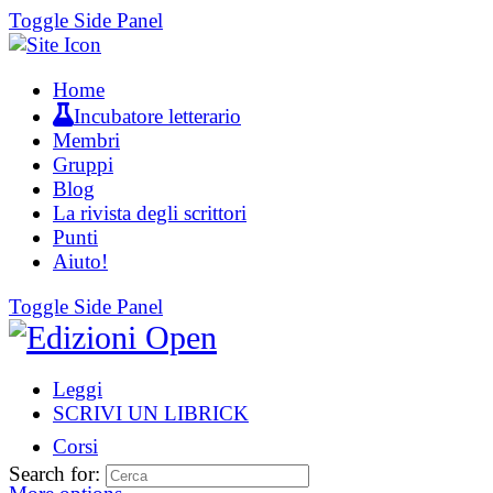
Toggle Side Panel
Home
Incubatore letterario
Membri
Gruppi
Blog
La rivista degli scrittori
Punti
Aiuto!
Toggle Side Panel
Leggi
SCRIVI UN LIBRICK
Corsi
Search for: