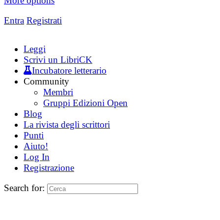
More options
Entra
Registrati
Leggi
Scrivi un LibriCK
Incubatore letterario
Community
Membri
Gruppi Edizioni Open
Blog
La rivista degli scrittori
Punti
Aiuto!
Log In
Registrazione
Search for: