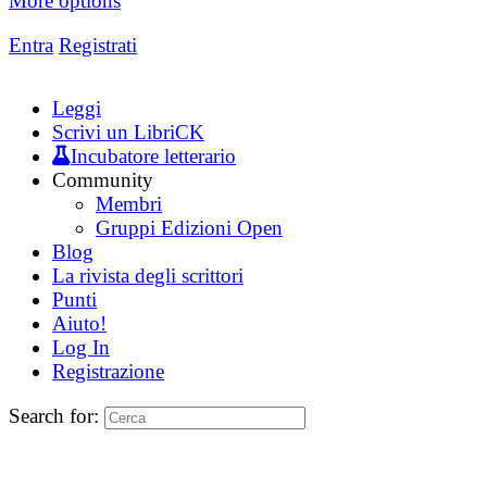
More options
Entra
Registrati
Leggi
Scrivi un LibriCK
Incubatore letterario
Community
Membri
Gruppi Edizioni Open
Blog
La rivista degli scrittori
Punti
Aiuto!
Log In
Registrazione
Search for: