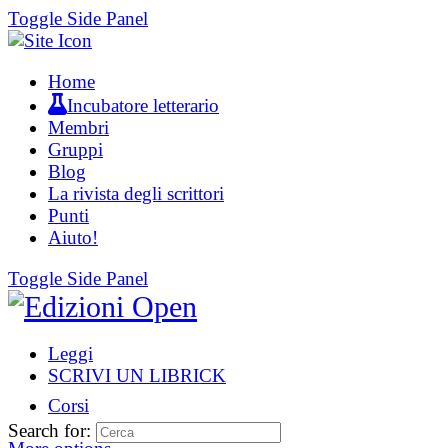
Toggle Side Panel
Home
Incubatore letterario
Membri
Gruppi
Blog
La rivista degli scrittori
Punti
Aiuto!
Toggle Side Panel
Leggi
SCRIVI UN LIBRICK
Corsi
Search for: