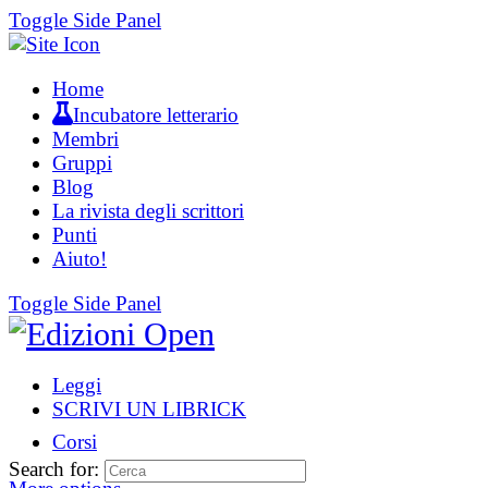
Toggle Side Panel
Home
Incubatore letterario
Membri
Gruppi
Blog
La rivista degli scrittori
Punti
Aiuto!
Toggle Side Panel
Leggi
SCRIVI UN LIBRICK
Corsi
Search for: