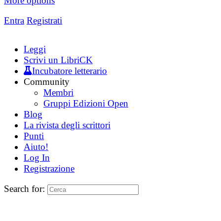
More options
Entra
Registrati
Leggi
Scrivi un LibriCK
Incubatore letterario
Community
Membri
Gruppi Edizioni Open
Blog
La rivista degli scrittori
Punti
Aiuto!
Log In
Registrazione
Search for: