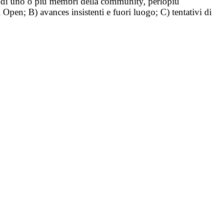
tà di uno o più membri della community, perlopiù
i Open; B) avances insistenti e fuori luogo; C) tentativi di