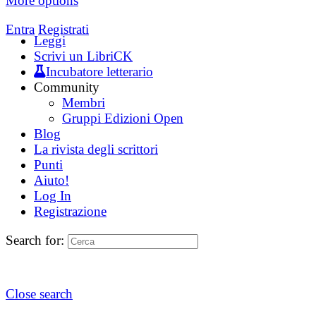
More options
Entra
Registrati
Leggi
Scrivi un LibriCK
Incubatore letterario
Community
Membri
Gruppi Edizioni Open
Blog
La rivista degli scrittori
Punti
Aiuto!
Log In
Registrazione
Search for:
Close search