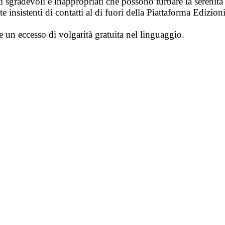
i sgradevoli e inappropriati che possono turbare la sereni
 insistenti di contatti al di fuori della Piattaforma Edizion
e un eccesso di volgarità gratuita nel linguaggio.