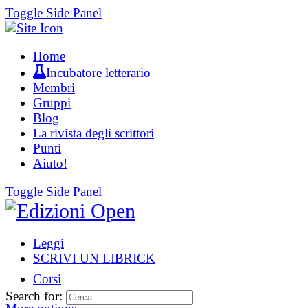
Toggle Side Panel
Home
Incubatore letterario
Membri
Gruppi
Blog
La rivista degli scrittori
Punti
Aiuto!
Toggle Side Panel
Leggi
SCRIVI UN LIBRICK
Corsi
Search for: