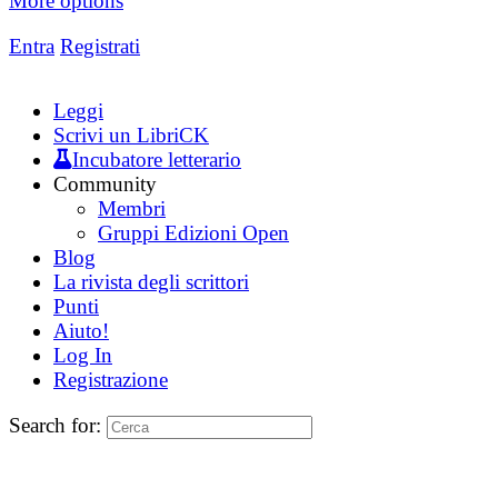
More options
Entra
Registrati
Leggi
Scrivi un LibriCK
Incubatore letterario
Community
Membri
Gruppi Edizioni Open
Blog
La rivista degli scrittori
Punti
Aiuto!
Log In
Registrazione
Search for: