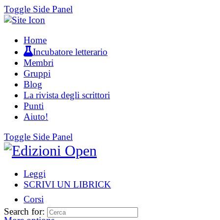
Toggle Side Panel
Home
Incubatore letterario
Membri
Gruppi
Blog
La rivista degli scrittori
Punti
Aiuto!
Toggle Side Panel
Leggi
SCRIVI UN LIBRICK
Corsi
Search for: