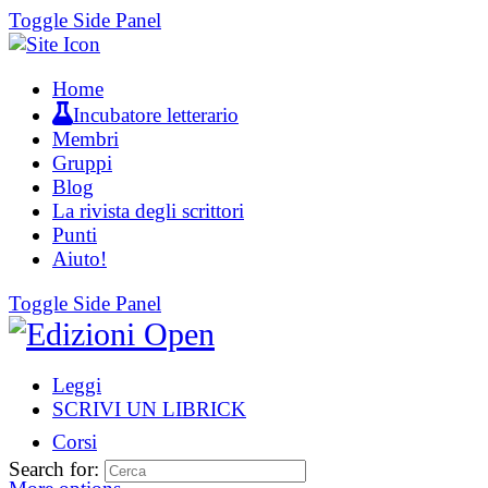
Toggle Side Panel
Home
Incubatore letterario
Membri
Gruppi
Blog
La rivista degli scrittori
Punti
Aiuto!
Toggle Side Panel
Leggi
SCRIVI UN LIBRICK
Corsi
Search for: