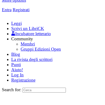
More options
Entra
Registrati
Leggi
Scrivi un LibriCK
Incubatore letterario
Community
Membri
Gruppi Edizioni Open
Blog
La rivista degli scrittori
Punti
Aiuto!
Log In
Registrazione
Search for: