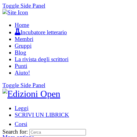
Toggle Side Panel
Home
Incubatore letterario
Membri
Gruppi
Blog
La rivista degli scrittori
Punti
Aiuto!
Toggle Side Panel
Leggi
SCRIVI UN LIBRICK
Corsi
Search for: