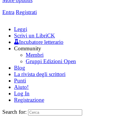
More options
Entra
Registrati
Leggi
Scrivi un LibriCK
Incubatore letterario
Community
Membri
Gruppi Edizioni Open
Blog
La rivista degli scrittori
Punti
Aiuto!
Log In
Registrazione
Search for: