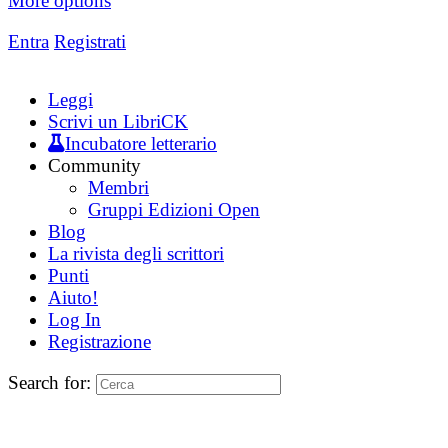
More options
Entra
Registrati
Leggi
Scrivi un LibriCK
Incubatore letterario
Community
Membri
Gruppi Edizioni Open
Blog
La rivista degli scrittori
Punti
Aiuto!
Log In
Registrazione
Search for: