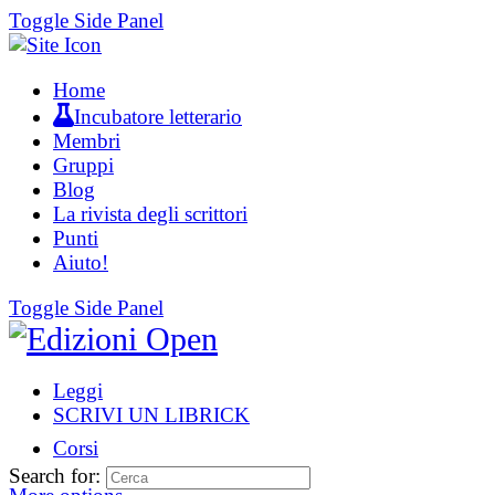
Toggle Side Panel
Home
Incubatore letterario
Membri
Gruppi
Blog
La rivista degli scrittori
Punti
Aiuto!
Toggle Side Panel
Leggi
SCRIVI UN LIBRICK
Corsi
Search for: