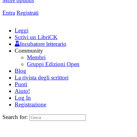
More options
Entra
Registrati
Leggi
Scrivi un LibriCK
Incubatore letterario
Community
Membri
Gruppi Edizioni Open
Blog
La rivista degli scrittori
Punti
Aiuto!
Log In
Registrazione
Search for: