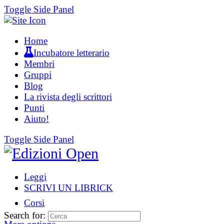
Toggle Side Panel
Home
Incubatore letterario
Membri
Gruppi
Blog
La rivista degli scrittori
Punti
Aiuto!
Toggle Side Panel
Leggi
SCRIVI UN LIBRICK
Corsi
Search for: