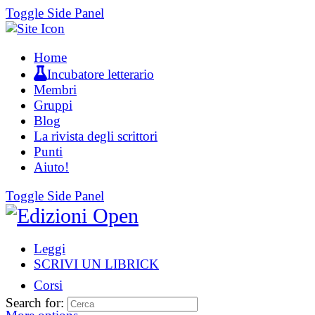
Toggle Side Panel
Home
Incubatore letterario
Membri
Gruppi
Blog
La rivista degli scrittori
Punti
Aiuto!
Toggle Side Panel
Leggi
SCRIVI UN LIBRICK
Corsi
Search for: