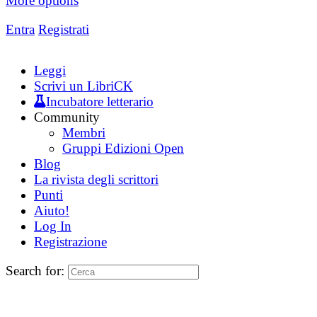
More options
Entra
Registrati
Leggi
Scrivi un LibriCK
Incubatore letterario
Community
Membri
Gruppi Edizioni Open
Blog
La rivista degli scrittori
Punti
Aiuto!
Log In
Registrazione
Search for: