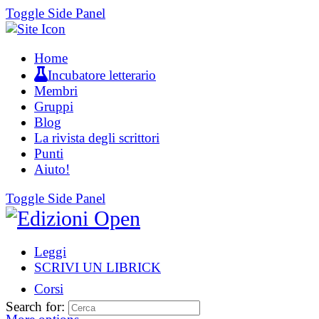
Toggle Side Panel
Home
Incubatore letterario
Membri
Gruppi
Blog
La rivista degli scrittori
Punti
Aiuto!
Toggle Side Panel
Leggi
SCRIVI UN LIBRICK
Corsi
Search for: