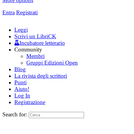
More options
Entra
Registrati
Leggi
Scrivi un LibriCK
Incubatore letterario
Community
Membri
Gruppi Edizioni Open
Blog
La rivista degli scrittori
Punti
Aiuto!
Log In
Registrazione
Search for: