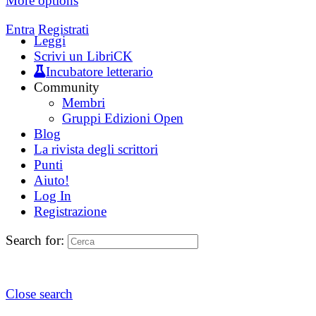
More options
Entra
Registrati
Leggi
Scrivi un LibriCK
Incubatore letterario
Community
Membri
Gruppi Edizioni Open
Blog
La rivista degli scrittori
Punti
Aiuto!
Log In
Registrazione
Search for:
Close search