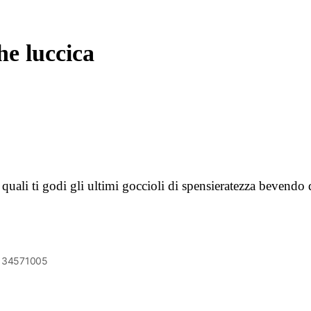
he luccica
lle quali ti godi gli ultimi goccioli di spensieratezza beven
6134571005