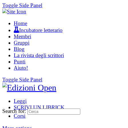
Toggle Side Panel
Home
Incubatore letterario
Membri
Gruppi
Blog
La rivista degli scrittori
Punti
Aiuto!
Toggle Side Panel
Leggi
SCRIVI UN LIBRICK
Search for:
Corsi