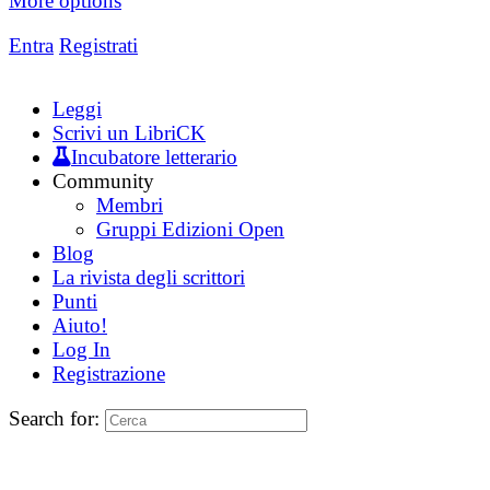
More options
Entra
Registrati
Leggi
Scrivi un LibriCK
Incubatore letterario
Community
Membri
Gruppi Edizioni Open
Blog
La rivista degli scrittori
Punti
Aiuto!
Log In
Registrazione
Search for: