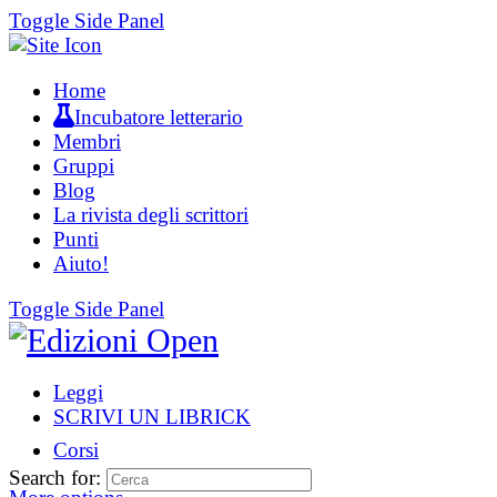
Toggle Side Panel
Home
Incubatore letterario
Membri
Gruppi
Blog
La rivista degli scrittori
Punti
Aiuto!
Toggle Side Panel
Leggi
SCRIVI UN LIBRICK
Corsi
Search for: