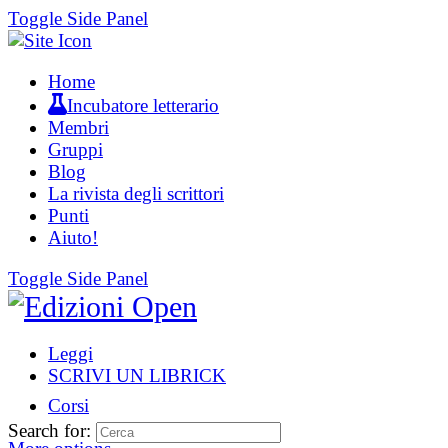
Toggle Side Panel
Home
Incubatore letterario
Membri
Gruppi
Blog
La rivista degli scrittori
Punti
Aiuto!
Toggle Side Panel
Leggi
SCRIVI UN LIBRICK
Corsi
Search for: