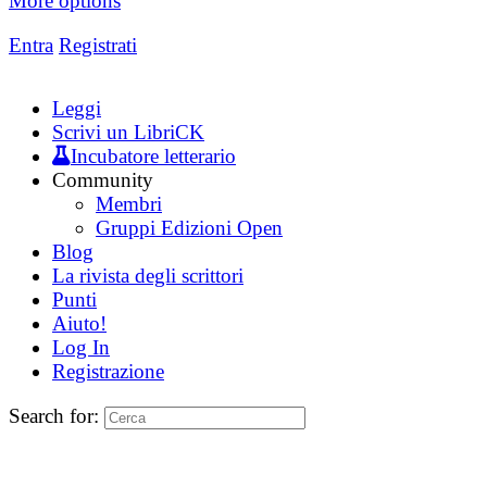
More options
Entra
Registrati
Leggi
Scrivi un LibriCK
Incubatore letterario
Community
Membri
Gruppi Edizioni Open
Blog
La rivista degli scrittori
Punti
Aiuto!
Log In
Registrazione
Search for: