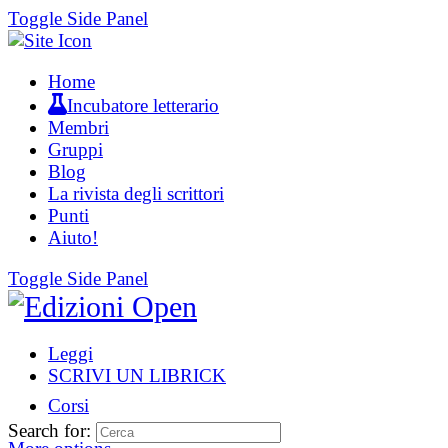
Toggle Side Panel
Home
Incubatore letterario
Membri
Gruppi
Blog
La rivista degli scrittori
Punti
Aiuto!
Toggle Side Panel
Leggi
SCRIVI UN LIBRICK
Corsi
Search for: