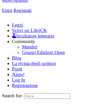
More options
Entra
Registrati
Leggi
Scrivi un LibriCK
Incubatore letterario
Community
Membri
Gruppi Edizioni Open
Blog
La rivista degli scrittori
Punti
Aiuto!
Log In
Registrazione
Search for: