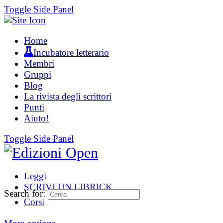
Toggle Side Panel
Home
Incubatore letterario
Membri
Gruppi
Blog
La rivista degli scrittori
Punti
Aiuto!
Toggle Side Panel
Leggi
SCRIVI UN LIBRICK
Search for:
Corsi