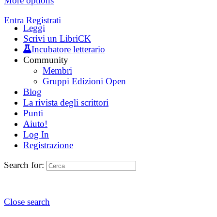
More options
Entra
Registrati
Leggi
Scrivi un LibriCK
Incubatore letterario
Community
Membri
Gruppi Edizioni Open
Blog
La rivista degli scrittori
Punti
Aiuto!
Log In
Registrazione
Search for:
Close search