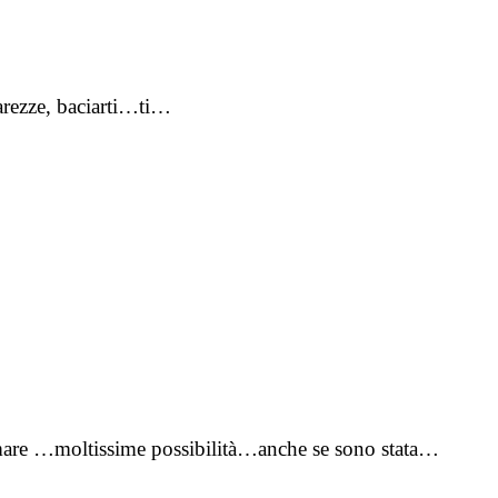
carezze, baciarti…ti…
l mare …moltissime possibilità…anche se sono stata…