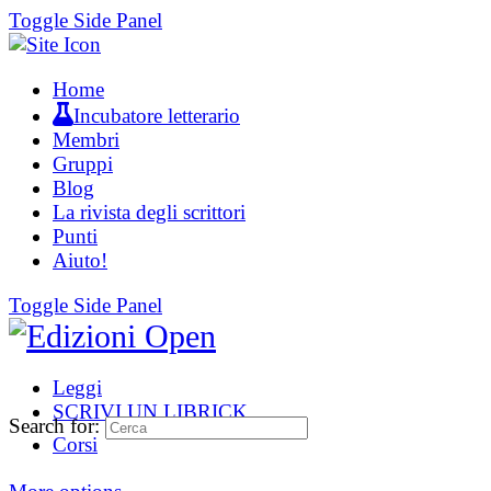
Toggle Side Panel
Home
Incubatore letterario
Membri
Gruppi
Blog
La rivista degli scrittori
Punti
Aiuto!
Toggle Side Panel
Leggi
SCRIVI UN LIBRICK
Search for:
Corsi