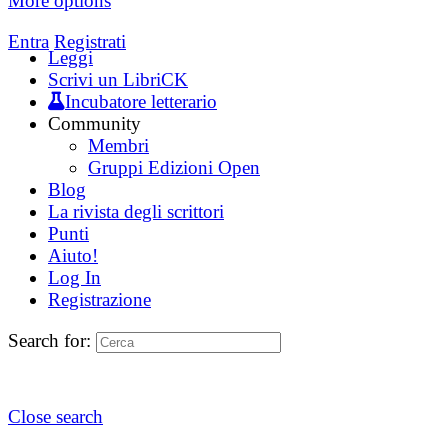
More options
Entra
Registrati
Leggi
Scrivi un LibriCK
Incubatore letterario
Community
Membri
Gruppi Edizioni Open
Blog
La rivista degli scrittori
Punti
Aiuto!
Log In
Registrazione
Search for:
Close search