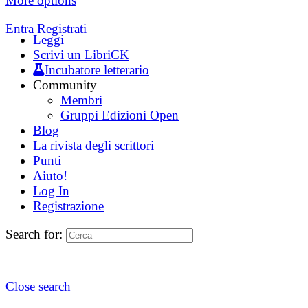
More options
Entra
Registrati
Leggi
Scrivi un LibriCK
Incubatore letterario
Community
Membri
Gruppi Edizioni Open
Blog
La rivista degli scrittori
Punti
Aiuto!
Log In
Registrazione
Search for:
Close search