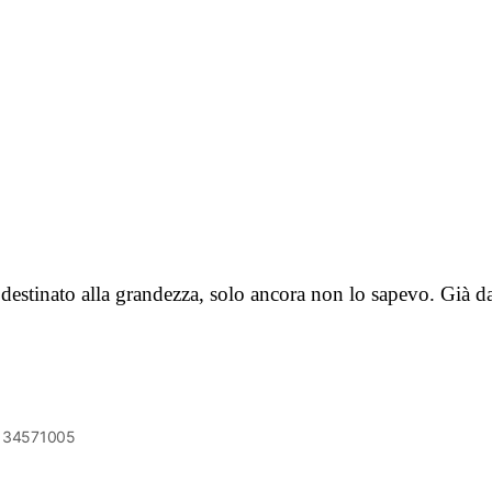
lla grandezza, solo ancora non lo sapevo. Già da giov
6134571005